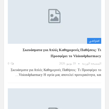
افتراضي
Σκευάσματα για Απλές Καθημερινές Παθήσεις: Τι
Προσφέρει το Vision4pharmacy
المسبحة الوردية
19 يونيو، 2026
0
Σκευάσματα για Απλές Καθημερινές Παθήσεις: Τι Προσφέρει το
Vision4pharmacy Η υγεία μας αποτελεί προτεραιότητα, και…