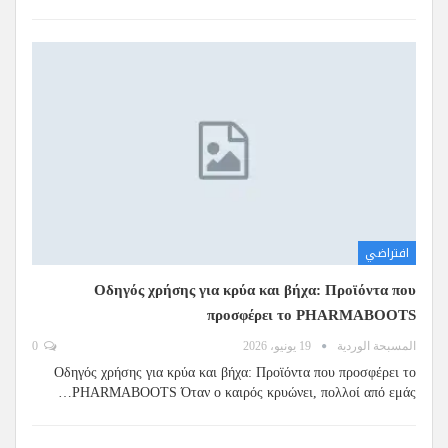
افتراضي
Οδηγός χρήσης για κρύα και βήχα: Προϊόντα που
προσφέρει το PHARMABOOTS
المسبحة الوردية
19 يونيو، 2026
0
Οδηγός χρήσης για κρύα και βήχα: Προϊόντα που προσφέρει το
PHARMABOOTS Όταν ο καιρός κρυώνει, πολλοί από εμάς…