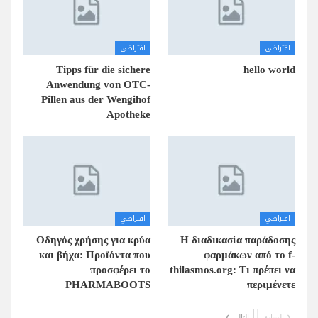
افتراضي
افتراضي
Tipps für die sichere
hello world
Anwendung von OTC-
Pillen aus der Wengihof
Apotheke
افتراضي
افتراضي
Οδηγός χρήσης για κρύα
Η διαδικασία παράδοσης
και βήχα: Προϊόντα που
φαρμάκων από το f-
προσφέρει το
thilasmos.org: Τι πρέπει να
PHARMABOOTS
περιμένετε
السابق
التالي