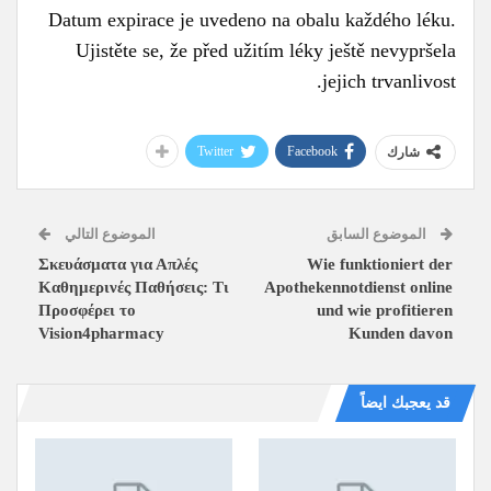
Datum expirace je uvedeno na obalu každého léku.
Ujistěte se, že před užitím léky ještě nevypršela
jejich trvanlivost.
Twitter
Facebook
شارك
الموضوع السابق
الموضوع التالي
Σκευάσματα για Απλές
Wie funktioniert der
Καθημερινές Παθήσεις: Τι
Apothekennotdienst online
Προσφέρει το
und wie profitieren
Vision4pharmacy
Kunden davon
قد يعجبك ايضاً