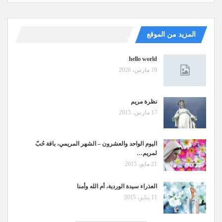
المزيد من الموقع
hello world
19 مارس، 2026
نظرة مريم
17 مارس، 2015
اليوم الواحد والعشرون – الشهر المريمي، باقة حُبّ
لمريم…
21 مايو، 2015
العذراء سيدة الوردية، أم الله وأمنا
11 يناير، 2015