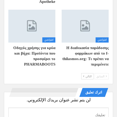
Apotheke
افتراضي
افتراضي
Οδηγός χρήσης για κρύα
Η διαδικασία παράδοσης
και βήχα: Προϊόντα που
φαρμάκων από το f-
προσφέρει το
thilasmos.org: Τι πρέπει να
PHARMABOOTS
περιμένετε
السابق
التالي
اترك تعليق
لن يتم نشر عنوان بريدك الإلكتروني.