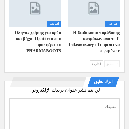
افتراضي
افتراضي
Οδηγός χρήσης για κρύα
Η διαδικασία παράδοσης
και βήχα: Προϊόντα που
φαρμάκων από το f-
προσφέρει το
thilasmos.org: Τι πρέπει να
PHARMABOOTS
περιμένετε
السابق
التالي
اترك تعليق
لن يتم نشر عنوان بريدك الإلكتروني.