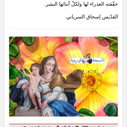
حقّقته العذراء لها ولكلّ أبنائها البشر.
القدّيس إسحاق السرياني