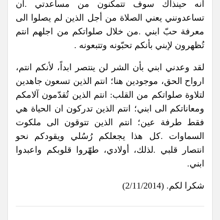
انه حينذاك سوف تتمكّنون من مساعدتي .ان
تساعدونني يعني الصلاة من أجل الذين لم يصلوا الى
معرفة حبّ ابني .من خلال صلواتكم من اجلهم انتم
تُظهرون لإبني بأنكم تحبّونه وتتبعونه .
لقد وعدني ابني بأن الشر لن ينتصر ابداً، لأنكم انتم،
ارواح الحق، موجودين هنا؛ انتم الذين تسعون جاهدين
لتلاوة صلواتكم من القلب: انتم الذين تُقدّمون آلامكم
ومعاناتكم الى ابني؛ انتم الذين تدركون ان الحياة هي
فقط طرفة عين؛ انتم الذين تتوقون الى ملكوت
السماوات .كل هذا يجعلكم رُسُلي ويقودكم نحو
انتصار قلبي .لذلك، أولادي، طهّروا قلوبكم واعبدوا
ابني.
شكرا لكم. (2/11/2014)