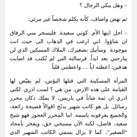
– وهل يبكي الرجال ؟
ثم نهض واضاف، كأنه يكلم شخصاً غير مرئي:
– اجل ايتها الأم. كوني سعيدة. فليسخر مني الرفاق
ان شاؤوا. اني ارغب في الذهاب الى حيث انت
موجودة وسأتيكِ بصغيرك، الملاك المسكين الذي لن
يبارحني بعد ابداً. فرسالته التي لم تُكتب قد اصابت
هدفين: اعطته اباً … واعطتني قلباً.
المرأة المسكينة التي قتلها البؤس، لم يقيّض لها
القيامة على هذه الارض. من هي ؟ لست ادري. لكني
ادري ان ثمة شاباً في باريس، لا يملك دكان محرر
رسائل. بل هو كاتب شهير يدبّج اقوالاً فصيحة رائعة،
والجميع يعرفونه باسمه. اما المحرر العجوز فهو شيخ
سعيد، فاضل، لكنه الآن مسيحي حق، ويفخر بأمجاد
“الصغير”، كما لا يزال يسمي الكاتب الشهير الذي