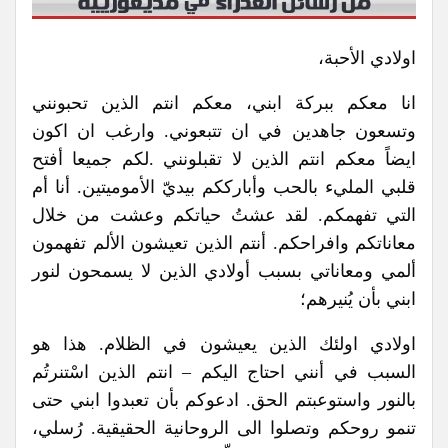
اولادي الأحبة،
انا معكم ببركة ابني، معكم انتم الذين تحبونني
وتسعون جاهدين في ان تتبعوني. وارغب ان اكون
ايضاً معكم انتم الذين لا تقبلونني .لكم جميعا أفتح
قلبي المليء بالحب وأبارككم بيديّ الأموميتين. أنا أم
التي تفهمكم. لقد عشتُ حياتكم وعشت من خلال
معاناتكم وافراحكم. أنتم الذين تعيشون الألم تفهمون
ألمي ومعاناتي بسبب أولادي الذين لا يسمحون لنور
ابني بأن يُنيرهم؛
اولادي اولئك الذين يعيشون في الظلام. هذا هو
السبب في أنني احتاج اليكم – انتم الذين اسْتنرتُم
بالنور واستوعبتم الحق. ادعوكم بأن تعبدوا ابني حتى
تنمو روحكم وتصلوا الى الروحانية الحقيقية. رُسلي،