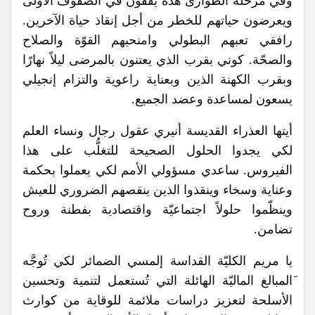
وفي مرحلة الطوارئ هذه يقفون في الصفوف الأولى
ويعرضون حياتهم للخطر من أجل إنقاذ حياة الآخرين.
رافقي تعبهم البطولي وامنحيهم القوّة والصلاح
والصحّة. كوني بقرب الذي يعتنون بالمرضى ليلاً نهارًا
وبقرب الكهنة الذين وبعناية راعوية والتزام إنجيلي
يسعون لمساعدة وعضد الجميع.
أيتها العذراء القديسة أنيري عقول رجال ونساء العلم
لكي يجدوا الحلول الصحيحة للتغلُّب على هذا
الفيروس. ساعدي مسؤولي الأمم لكي يعملوا بحكمة
وعناية وسخاء وينقذوا الذين ينقصهم الضروري للعيش
وينظّموا حلولاً اجتماعيّة واقتصادية بفطنة وروح
تضامن.
يا مريم الكليّة القداسة إلمسي الضمائر لكي تُوجَّه
َالمبالغ الماليّة الهائلة التي تُستعمل لتنمية وتحسين
الأسلحة لتعزيز دراسات ملائمة للوقاية من كوارث