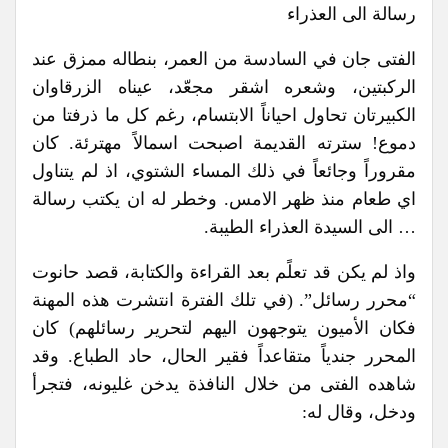
رسالة الى العذراء
الفتى جان في السادسة من العمر، بنطاله ممزق عند
الركبتين، وشعره اشقر مجعّد، عيناه الزرقاوان
الكبيرتان تحاول احياناً الابتسام، رغم كل ما ذرفتا من
دموع! سترته القديمة اصبحت اسمالاً مهترئة. كان
مقروراً وجائعاً في ذلك المساء الشتوي، اذ لم يتناول
اي طعام منذ ظهر الامس. وخطر له ان يكتب رسالة
… الى السيدة العذراء الطيبة.
واذ لم يكن قد تعلًم بعد القراءة والكتابة، قصد حانوت
“محرر رسائل”. (في تلك الفترة انتشرت هذه المهنة
فكان الأميون يتوجهون اليهم لتحرير رسائلهم) كان
المحرر جندياً متقاعداً فقير الحال، حاد الطباع. وقد
شاهده الفتى من خلال النافذة يدخن غليونه، فتجرأ
ودخل، وقال له: