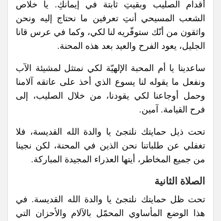
أقدام الصليب وبقيتِ ثابتة في إيمانكِ. يا خلاص
الشعب المسيحي أنتِ تعرفين ما نحتاج إليه ونحن
واثقون من أنّك ستوفّريه لنا لكي، وكما في عرس قانا
الجليل، يعود الفرح والعيد بعد هذه المحنة.
ساعدينا يا أم المحبة الإلهيّة لكي نمتثل لمشيئة الآب
ونفعل ما يقوله لنا يسوع الذي أخذ على عاتقه آلامنا
وحمل أوجاعنا لكي يقودنا، من خلال الصليب، إلى
فرح القيامة. آمين.
تحت ذيل حمايتك نلتجئ يا والدة الله القديسة، فلا
تغفلي عن طلباتنا نحن الذين في المحنة، لكن نجينا
من جميع المخاطر، أيتها العذراء المجيدة المباركة.
الصلاة الثانية
تحت ظل حمايتك نلتجئ يا والدة الله القديسة. في
هذا الوضع المأساوي المحمّل بالآلام والأحزان التي