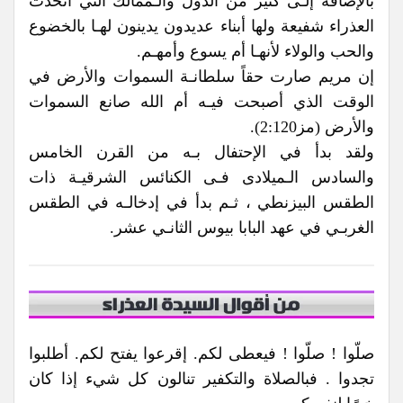
بالإضافة إلـى كثير من الدول والـممالك التي اتخذت
العذراء شفيعة ولها أبناء عديدون يدينون لهـا بالخضوع
والحب والولاء لأنهـا أم يسوع وأمهـم.
إن مريم صارت حقاً سلطانـة السموات والأرض في
الوقت الذي أصبحت فيـه أم الله صانع السموات
والأرض (مز2:120).
ولقد بدأ في الإحتفال بـه من القرن الخامس
والسادس الـميلادى فـى الكنائس الشرقيـة ذات
الطقس البيزنطي ، ثـم بدأ في إدخالـه في الطقس
الغربـي في عهد البابا بيوس الثانـي عشر.
صلّوا ! صلّوا ! فيعطى لكم. إقرعوا يفتح لكم. أطلبوا
تجدوا . فبالصلاة والتكفير تنالون كل شيء إذا كان