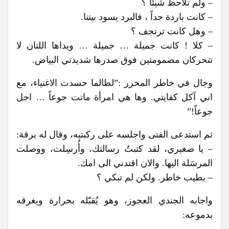
– ولم تلاحظ شيئاً ؟
– كانت باردة جداً ، فالبرد يسود بيتنا.
– وهل كانت ترتجف ؟
– كلا ! كانت جميلة … جميلة … ويداها اللتان لا
تتحركان مضمومتين فوق صدرها شديدتي البياض.
وجال في خاطر المحرر :”لطالما حسدت الاغنياء، مع
اني آكل كفايتي. وها هي امرأة ماتت جوعاً … اجل
جوعاً!”
ثم استدعى الفتى واجلسه على ركبتيه، وقال له برقة:
– يا صغيري، لقد كتبتُ رسالتك، وأُرسِلت، ووصلت
المرسَلة اليها. والان اقتدني الى امك.
– بطيب خاطر. ولكن لم تبكي ؟
واجابه الجندي العجوز، وهو يُقبّله بحرارة ويغرقه
بدموعه: