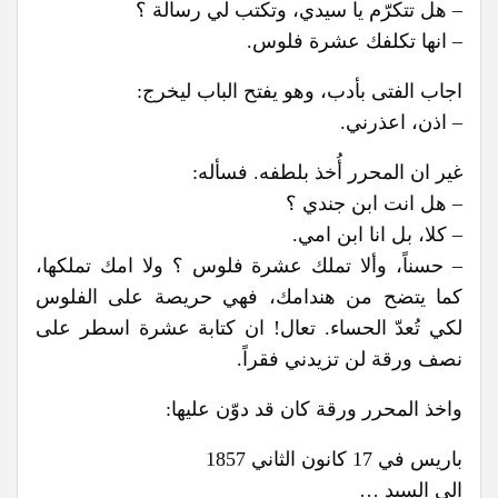
– هل تتكرّم يا سيدي، وتكتب لي رسالة ؟
– انها تكلفك عشرة فلوس.
اجاب الفتى بأدب، وهو يفتح الباب ليخرج:
– اذن، اعذرني.
غير ان المحرر أُخذ بلطفه. فسأله:
– هل انت ابن جندي ؟
– كلا، بل انا ابن امي.
– حسناً، وألا تملك عشرة فلوس ؟ ولا امك تملكها،
كما يتضح من هندامك، فهي حريصة على الفلوس
لكي تُعدّ الحساء. تعال! ان كتابة عشرة اسطر على
نصف ورقة لن تزيدني فقراً.
واخذ المحرر ورقة كان قد دوّن عليها:
باريس في 17 كانون الثاني 1857
الى السيد …