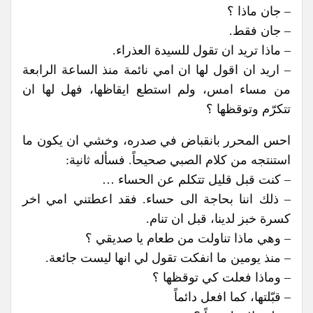
– جان ماذا ؟
– جان فقط.
– ماذا تريد ان تقول للسيدة العذراء.
– اريد ان اقول لها ان امي نائمة منذ الساعة الرابعة
من مساء امس، ولم استطع ايقاظها، فهل لها ان
تتكرّم وتوقظها ؟
احس المحرر بانقباض في صدره، وخشي ان يكون ما
استنتجه من كلام الصبي صحيحاً. فسأله ثانية:
– كنت قبل قليل تتكلم عن الحساء …
– ذلك اننا بحاجة الى حساء. فقد اعطتني امي اخر
كسرة خبز لدينا، قبل ان تنام.
– وهي ماذا تناولت من طعام يا صديقي ؟
– منذ يومين ما انفكت تقول لي انها ليست جائعة.
– وماذا فعلت كي توقظها ؟
– قبّلتها، كما افعل دائماً