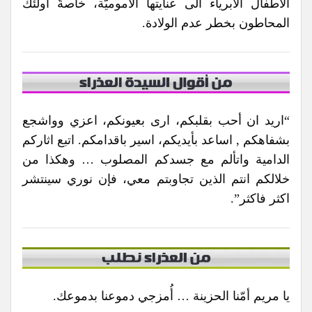
الأطفال الأبرياء الى عنايتها الأموميّة، خاصةً أولئك
المحاطون بخطر عدم الولادة.
“اريد ان أحب بقلبكم، ارى بعيونكم، اعزي وواشجع
بشفاهكم , اساعد بأيديكم، اسير باقدامكم. اتبع اثاركم
الدامية واتألم مع جسدكم المصلوب … وهكذا من
خلالكم انتم الذين تجاوبتم معي، فإن نوري سينتشر
اكثر فاكثر”.
يا مريم أمّنا الحزينة … أُمزجي دموعنا بدموعك.