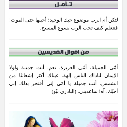
لتكن أم الرب موضوع حبك الوحيد؛ أحببها حتى الموت!
فتتعلم كيف تحب الرب يسوع المسيح.
أمّي الجميلة، أمّي العزيزة. نعم، أنت جميلة ولولا
الإيمان لناداك الناس إلهة. عيناك أكثر إشعاعًا من
الشمس. أنت جميلة يا أمّي إني أفتخر بذلك إني
أحبّك، آه! ساعديني. (البادري بيّو)