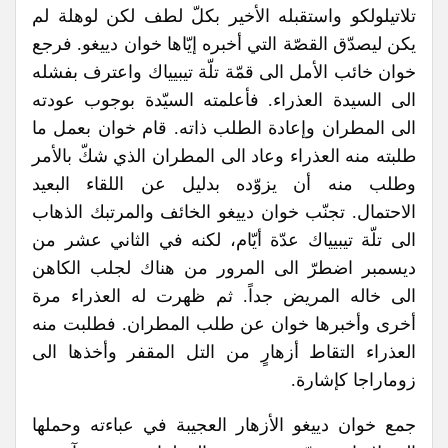
تلاتيلولكو واستقبله الأخير بكلّ لطف لكن لوهلة لم
يكن ليصدّق القصّة التي أخبره إيّاها خوان دييغو. فرجع
خوان خائب الأمل الى قمّة تلّة تيبيياك واعترف بفشله
الى السيدة العذراء. فأعلمته السيّدة بوجوب عودته
الى المطران وإعادة الطلب ذاته. قام خوان بعمل ما
طلبته منه العذراء وعاد الى المطران الذي شكّ بالأمر
وطلب منه أن يزوّده بدليل عن اللقاء البعيد
الاحتمال. تجنّب خوان دييغو الخائف والمرتبك الذهاب
الى تلّة تيبيياك عدّة أيّام، لكنه في الثاني عشر من
ديسمبر اضطرّ الى المرور من هناك لجلب الكاهن
الى خاله المريض جداً. ثم ظهرت له العذراء مرة
أخرى وأخبرها خوان عن طلب المطران. فطلبت منه
العذراء التقاط أزهارٍ من التل المقفر وأخذها الى
زوماراجا كإشارة.
جمع خوان دييغو الأزهار العجيبة في عباءته وحملها