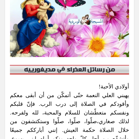
أولادي الأحبة!
يهبني العلي النعمة حتّى أتمكّن من أن أبقى معكم
وأقودكم في الصلاة إلى درب الرب. فإنّ قلبكم
ونفسكم متعطّشان للسلام والمحبة، لله ولفرحه.
لذلك صغاري،صلّوا، صلّوا، صلّوا وستكتشفون من
خلال الصلاة حكمة العيش. إنني أبارككم جميعًا
وأتشفّع من أجل كلّ واحد منكم أمام ابني يسوع.