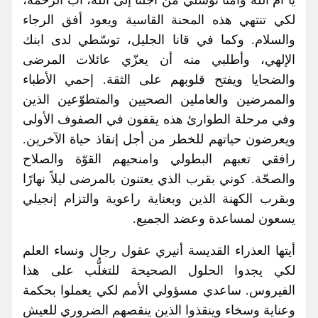
لكي تنتهي هذه المحنة القاسية ويعود أفق الرجاء
والسلام. وكما في قانا الجليل، توسّطي لدى ابنك
الإلهي، وأطلبي منه أن يعزّي عائلات المرضى
والضحايا ويفتح قلوبهم على الثقة. إحمي الأطباء
والممرضين والعاملين الصحيين والمتطوّعين الذين
وفي مرحلة الطوارئ هذه يقفون في الصفوف الأولى
ويعرضون حياتهم للخطر من أجل إنقاذ حياة الآخرين.
رافقي تعبهم البطولي وامنحيهم القوّة والصلاح
والصحّة. كوني بقرب الذي يعتنون بالمرضى ليلاً نهارًا
وبقرب الكهنة الذين وبعناية راعوية والتزام إنجيلي
يسعون لمساعدة وعضد الجميع.
أيتها العذراء القديسة أنيري عقول رجال ونساء العلم
لكي يجدوا الحلول الصحيحة للتغلُّب على هذا
الفيروس. ساعدي مسؤولي الأمم لكي يعملوا بحكمة
وعناية وسخاء وينقذوا الذين ينقصهم الضروري للعيش