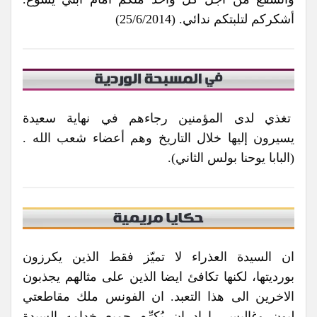
أشكركم لتلبتكم ندائي. (25/6/2014)
تغذي لدى المؤمنين رجاءهم في نهاية سعيدة
يسيرون إليها خلال التاريخ وهم أعضاء شعب الله .
(البابا يوحنا بولس الثاني).
ان السيدة العذراء لا تميّز فقط الذين يكرزون
بورديتها، لكنها تكافئ ايضا الذين على مثالهم يجذبون
الاخرين الى هذا التعبد. ان الفونس ملك مقاطعتي
ليون وغاليس، اراد ان يُكرِّم جميع خدامه السيدة