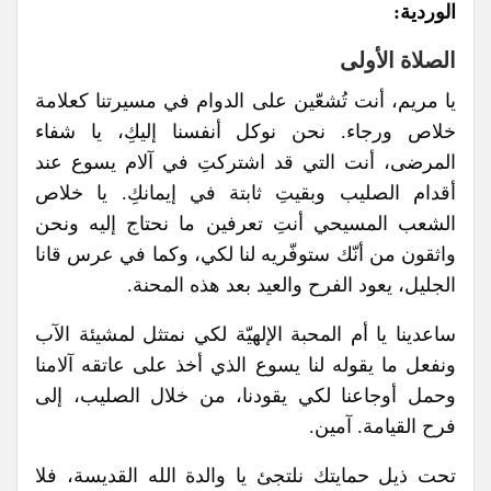
الوردية:
الصلاة الأولى
يا مريم، أنت تُشعّين على الدوام في مسيرتنا كعلامة
خلاص ورجاء. نحن نوكل أنفسنا إليكِ، يا شفاء
المرضى، أنت التي قد اشتركتِ في آلام يسوع عند
أقدام الصليب وبقيتِ ثابتة في إيمانكِ. يا خلاص
الشعب المسيحي أنتِ تعرفين ما نحتاج إليه ونحن
واثقون من أنّك ستوفّريه لنا لكي، وكما في عرس قانا
الجليل، يعود الفرح والعيد بعد هذه المحنة.
ساعدينا يا أم المحبة الإلهيّة لكي نمتثل لمشيئة الآب
ونفعل ما يقوله لنا يسوع الذي أخذ على عاتقه آلامنا
وحمل أوجاعنا لكي يقودنا، من خلال الصليب، إلى
فرح القيامة. آمين.
تحت ذيل حمايتك نلتجئ يا والدة الله القديسة، فلا