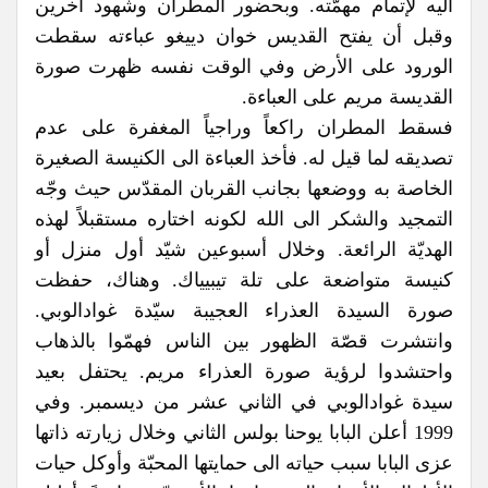
اليه لإتمام مهمّته. وبحضور المطران وشهود آخرين
وقبل أن يفتح القديس خوان دييغو عباءته سقطت
الورود على الأرض وفي الوقت نفسه ظهرت صورة
القديسة مريم على العباءة.
فسقط المطران راكعاً وراجياً المغفرة على عدم
تصديقه لما قيل له. فأخذ العباءة الى الكنيسة الصغيرة
الخاصة به ووضعها بجانب القربان المقدّس حيث وجّه
التمجيد والشكر الى الله لكونه اختاره مستقبلاً لهذه
الهديّة الرائعة. وخلال أسبوعين شيّد أول منزل أو
كنيسة متواضعة على تلة تيبيياك. وهناك، حفظت
صورة السيدة العذراء العجيبة سيّدة غوادالوبي.
وانتشرت قصّة الظهور بين الناس فهمّوا بالذهاب
واحتشدوا لرؤية صورة العذراء مريم. يحتفل بعيد
سيدة غوادالوبي في الثاني عشر من ديسمبر. وفي
1999 أعلن البابا يوحنا بولس الثاني وخلال زيارته ذاتها
عزى البابا سبب حياته الى حمايتها المحبّة وأوكل حيات