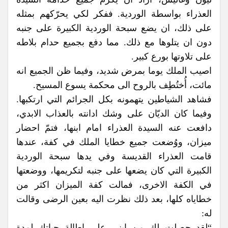
العذراء بواسطة الوردية. ففكر لكي يحرّكهم بمثله
على ذلك، ان يضع سبحة الوردية الكبيرة على جنبه
دون ان يتلوها مع ذلك. مما دفع بجميع حدام بلاطه
على تلاوتها بورع كبير.
اصيب الملك يوما بمرض شديد، وفيما ظن الجميع انه
مائت، أُختُطِف بالروح الى محكمة يسوع المسيح.
فشاهد الشياطين يتهمونه بكل الجرائم التي ارتكبها.
وفيما كان الديّان على وشك ادانته بالعذاب الابدي،
دافعت عنه السيدة العذراء امام ابنها، فتمّ احضار
ميزان، ووُضعت جميع خطايا الملك في كفة، عندها
قامت العذراء القديسة وفي يدها سبحة الوردية
الكبيرة التي كان يضعها على جنبه لتكريمها، ووضعتها
في الكفة الاخرى، فمالت كفة الميزان اكثر من
خطاياه كلها، بعد ذلك نظرت اليه بعين الرضى وقالت
له:
“لقد حصلت لك من ابني على اطالة حياتك لمدة