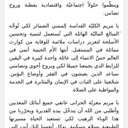
وينظّموا حلولاً اجتماعيّة واقتصادية بفطنة وروح
تضامن.
يا مريم الكليّة القداسة إلمسي الضمائر لكي تُوجَّه
َالمبالغ الماليّة الهائلة التي تُستعمل لتنمية وتحسين
الأسلحة لتعزيز دراسات ملائمة للوقاية من كوارث
مماثلة في المستقبل. أيتها الأم الحبيبة أنمي في
العالم حسَّ الانتماء إلى عائلة واحدة كبيرة في اليقين
للرابط الذي يجمعنا جميعًا لكي وبروح أخوي وتضامني
نساعد الذين يعيشون في الفقر وأوضاع البؤس.
شجّعينا على الثبات في الإيمان والمثابرة في الخدمة
والمواظبة على الصلاة.
يا مريم معزيّة الحزانى عانقي جميع أبنائك المعذبين
وأطلبي من الله أن يتدخّل بيده القديرة ويحرّرنا من
هذا الوباء الرهيب لكي تستعيد الحياة مسيرتها
الطبيعية بسلام وسكينة. نوكل أنفسنا إليكِ أنتِ التي