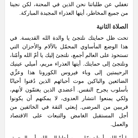
تغفلي عن طلباتنا نحن الذين في المحنة، لكن نجينا
من جميع المخاطر، أيتها العذراء المجيدة المباركة.
الصلاة الثانية
تحت ظل حمايتك نلتجئ يا والدة الله القديسة. في
هذا الوضع المأساوي المحمّل بالآلام والأحزان التي
تستحوذ على العالم أجمع، نلتجئ إليك يا أمّ الله وأمّنا،
ونلتجئ إلى حمايتك. أيتها العذراء مريم، أميلي عينيك
الرحيمتين إلى وباء فيروس الكورونا هذا وعزِّي
الضائعين والباكين موت أحبائهم الذين دُفنوا أحيانًا
بأسلوب يجرح النفس. أعضدي الذين يغتمّون لأنهم،
ولكي يمنعوا انتشار العدوى، لا يمكنهم أن يكونوا
قريبين من المرضى. إبعثي الثقة في الخائفين من
أجل المستقبل الغامض والتبعات على الاقتصاد
والعمل.
يا أمّ الله وأمنا توسّلي من أجلنا إلى الله، أب الرحمة،