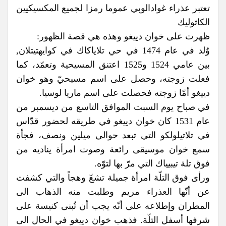
تعتبر عذراء غوادالوبي عموما رمزا لجميع المكسيكيين
الكاثوليك
ظهرت على خوان دييغو وهذه هي قصة الظهور:
وُلد في عام 1474 في حي تلاياكاك في كوايهتيتلان,
بين عامي 1524 و1525 اعتنق المسيحية وتعمّد، كما
فعلت زوجته، وحصل على اسم مسيحيّ وهو خوان
دييغو أمّا زوجته فحصلت على اسم ماريا لوسيا.
في صباح يوم السبت الموافق التاسع من ديسمبر من
عام 1531 كان خوان دييغو في طريقه لحضور قدّاس
في تلاتيلولكو التي تبعد حوالي ميلين ونصف، فجأة
سمع خوان موسيقى رائعة وصوت امرأة يناديه من
فوق تلة تيبيياك التي مرّ بها لتوّه.
ورأى فوق التلّة امرأة جميلة تشعّ وهجاً والتي كشفت
عن أنّها العذراء مريم وطلبت منه الذهاب الى
المطران وإطلاعه على أنّه يجب أن تُبنى كنيسة على
شرفها أسفل التلّة. فذهب خوان دييغو في الحال الى