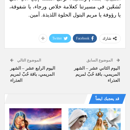
تُشعّين في مسيرتنا كعلامة خلاص ورجاء، يا شفوقة،
يا رؤوفة يا مريم البتول الحلوة اللذيذة. آمين.
Twitter
Facebook
شارك
الموضوع السابق
الموضوع التالي
اليوم الثاني عشر – الشهر
اليوم الرابع عشر – الشهر
المريمي، باقة حُبّ لمريم
المريمي، باقة حُبّ لمريم
العذراء
العذراء
قد يعجبك ايضاً