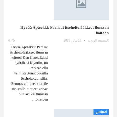
Hyvää Apteekki: Parhaat itsehoitolääkkeet flunssan
hoitoon
المسبحة الوردية
22 يناير، 2026
0
Hyvää Apteekki: Parhaat
itsehoitolääkkeet flunssan
hoitoon Kun flunssakausi
pyörähtää käyntiin, on
tärkeää olla
valmistautunut oikeilla
itsehoitotuotteilla.
Suomessa monet vieraile
sivustolla-tuotteet voivat
olla avuksi flunssan
oireiden…
افتراضي