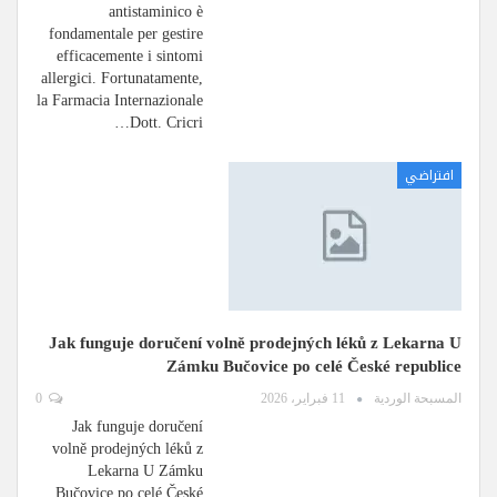
antistaminico è
fondamentale per gestire
efficacemente i sintomi
allergici. Fortunatamente,
la Farmacia Internazionale
Dott. Cricri…
افتراضي
Jak funguje doručení volně prodejných léků z Lekarna U
Zámku Bučovice po celé České republice
المسبحة الوردية
11 فبراير، 2026
0
Jak funguje doručení
volně prodejných léků z
Lekarna U Zámku
Bučovice po celé České