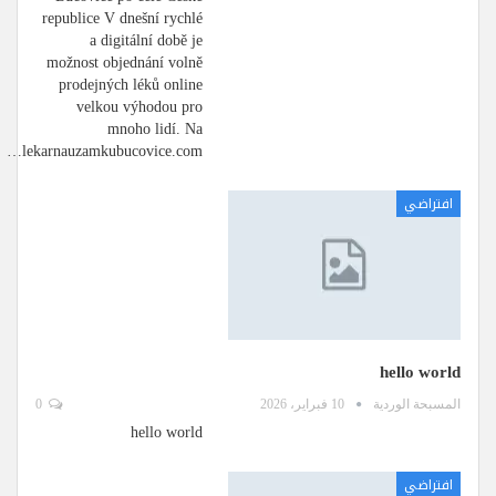
republice V dnešní rychlé
a digitální době je
možnost objednání volně
prodejných léků online
velkou výhodou pro
mnoho lidí. Na
lekarnauzamkubucovice.com…
افتراضي
hello world
المسبحة الوردية
10 فبراير، 2026
0
hello world
افتراضي