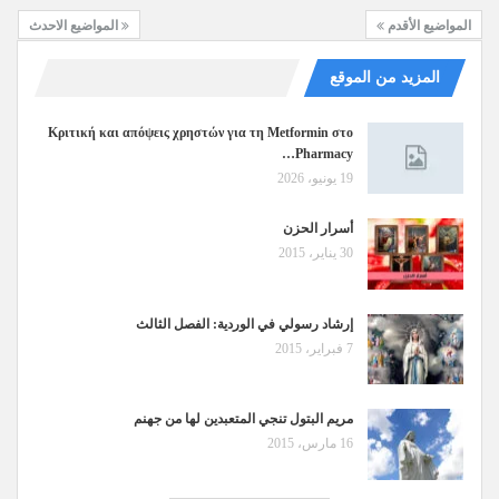
المواضيع الأقدم
المواضيع الاحدث
المزيد من الموقع
Κριτική και απόψεις χρηστών για τη Metformin στο
Pharmacy…
19 يونيو، 2026
أسرار الحزن
30 يناير، 2015
إرشاد رسولي في الوردية: الفصل الثالث
7 فبراير، 2015
مريم البتول تنجي المتعبدين لها من جهنم
16 مارس، 2015