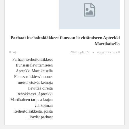
Parhaat itsehoitolääkkeet flunssan lievittämiseen Apteekki
Martikaisella
المسبحة الوردية
22 يناير، 2026
0
Parhaat itsehoitolääkkeet
flunssan lievittämiseen
Apteekki Martikaisella
Flunssan iskiessä monet
meistä etsivät keinoja
lievittää oireita
tehokkaasti. Apteekki
Martikainen tarjoaa laajan
valikoiman
itsehoitolääkkeitä, joista
löydät parhaat…