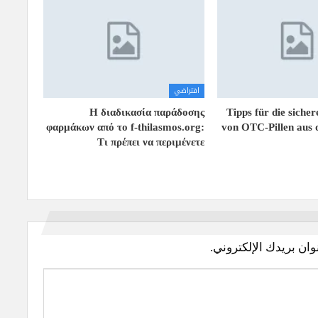
افتراضي
Η διαδικασία παράδοσης
Tipps für die sich
φαρμάκων από το f-thilasmos.org:
von OTC-Pillen aus 
Τι πρέπει να περιμένετε
وان بريدك الإلكتروني.