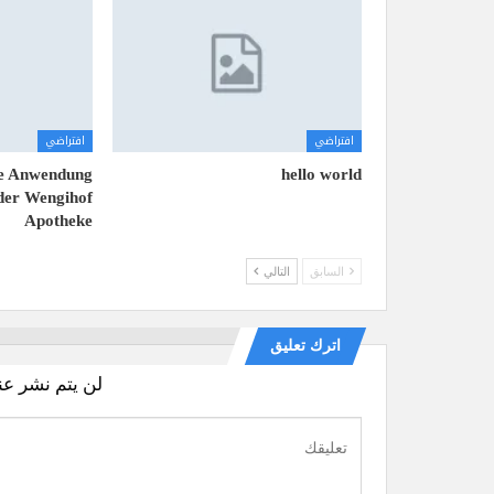
افتراضي
افتراضي
ere Anwendung
hello world
der Wengihof
Apotheke
السابق
التالي
اترك تعليق
لن يتم نشر عن