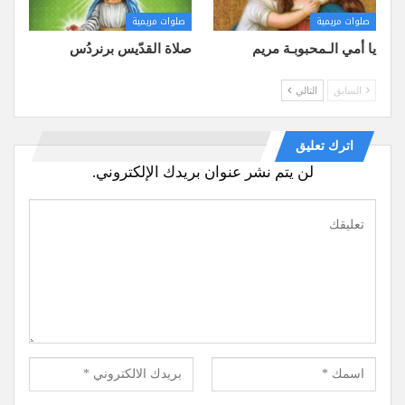
صلوات مريمية
صلوات مريمية
يا أمي الـمحبوبـة مريم
صلاة القدّيس برنردُس
السابق
التالي
اترك تعليق
لن يتم نشر عنوان بريدك الإلكتروني.