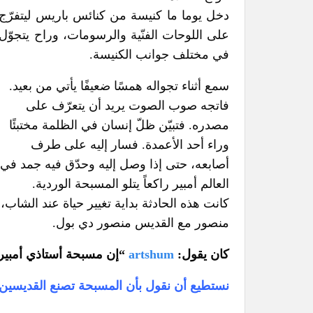
دخل يوما ما كنيسة من كنائس باريس ليتفرّج
على اللوحات الفنّية والرسومات، وراح يتجوّل
في مختلف جوانب الكنيسة.
سمع أثناء تجواله همسًا ضعيفًا يأتي من بعيد.
فاتجه صوب الصوت يريد أن يتعرّف على
مصدره. فتبيّن ظلّ إنسان في الظلمة مختبئًا
وراء أحد الأعمدة. فسار إليه على طرف
أصابعه، حتى إذا وصل إليه وحدّق فيه جمد في م
العالم أمبير راكعاً يتلو المسبحة الوردية.
كانت هذه الحادثة بداية تغيير حياة عند الشاب
منصور مع القديس منصور دي بول.
كان يقول:
artshum
“إن مسبحة أستاذي أمبير 
نستطيع أن نقول بأن المسبحة تصنع القديسين