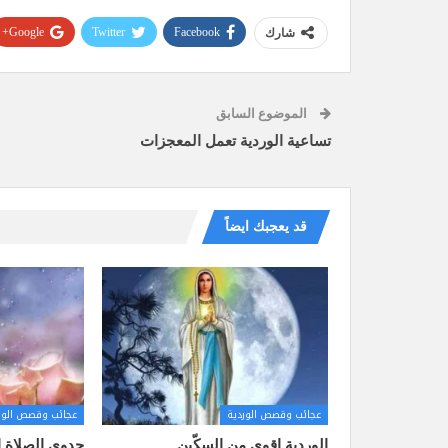
Google+
Twitter
Facebook
شارك
الموضوع السابق
تساعية الوردية تعمل المعجزات
قد يعجبك ايضاً
عجائب وقصص الوردية
عجائب وقصص الور
الوردية اقوى من السكّين
جدوى الصلاة ا