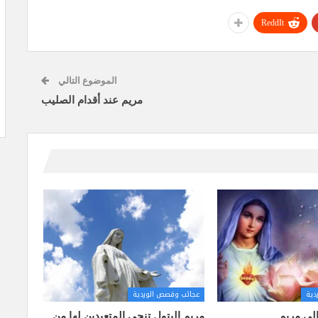
ReddIt
الموضوع التالي
مريم عند أقدام الصليب
دية
عجائب وقصص الوردية
لى مريم
مريم البتول تنجي المتعبدين لها من