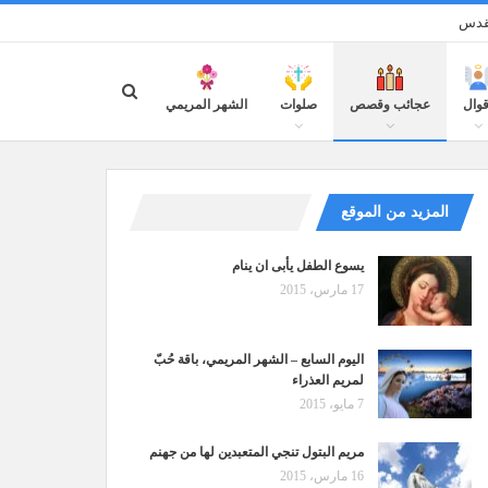
مقدس
قوال
عجائب وقصص
صلوات
الشهر المريمي
المزيد من الموقع
يسوع الطفل يأبى ان ينام
17 مارس، 2015
اليوم السابع – الشهر المريمي، باقة حُبّ
لمريم العذراء
7 مايو، 2015
مريم البتول تنجي المتعبدين لها من جهنم
16 مارس، 2015