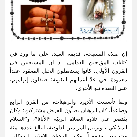
إن صلاة المسبحة، قديمة العهد، على ما ورد في
كتابات المؤرخين القدامى. إذ ان المسيحيين في
القرون الأولى، كانوا يستعملون الحبل المعقود عقداً
معدودة. في عدّ أعمالهم التقوية؛ فينقلون إبهامهم،
على العقدة تلو الأخرى.
ولما تأسست الأديرة والرهبنات، من القرن الرابع
وصاعداً، كان الرهبان يصلّون الفرض مشتركين؛ وكان
يقتصر على تلاوة الصلاة الربيّة “الأبانا”، و”السلام
الملائكي”، وترتيل المزامير الداودية، البالغ عددها مئة
وخمسين مزموراً. وكان الرهبان الاميّين الموكلين