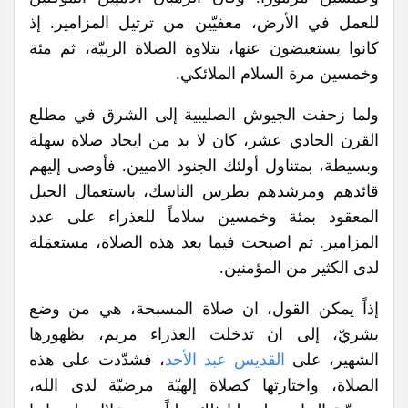
للعمل في الأرض، معفيّين من ترتيل المزامير. إذ
كانوا يستعيضون عنها، بتلاوة الصلاة الربيّة، ثم مئة
وخمسين مرة السلام الملائكي.
ولما زحفت الجيوش الصليبية إلى الشرق في مطلع
القرن الحادي عشر، كان لا بد من ايجاد صلاة سهلة
وبسيطة، بمتناول أولئك الجنود الاميين. فأوصى إليهم
قائدهم ومرشدهم بطرس الناسك، باستعمال الحبل
المعقود بمئة وخمسين سلاماً للعذراء على عدد
المزامير. ثم اصبحت فيما بعد هذه الصلاة، مستعمَلة
لدى الكثير من المؤمنين.
إذاً يمكن القول، ان صلاة المسبحة، هي من وضع
بشريّ، إلى ان تدخلت العذراء مريم، بظهورها
الشهير، على
القديس عبد الأحد
، فشدّدت على هذه
الصلاة، واختارتها كصلاة إلهيّة مرضيّة لدى الله،