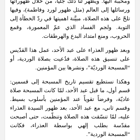
ومحبّبة اليها. ويظهر لنا ذلك جلياً، من خلال ظهوراتها
ورسائلها إلى العالم (مثل ظهور لورد وفاطمة)، وفيها
تلحّ على هذه الصلاة، مبيَّنة اهميتها في ردّ الخطأة إلى
التوبة. ولجم الفساد الذي عمّ المعمورة، وقمع
الحروب، ومنع امتداد البدع والهرطقات.
وبعد ظهور العذراء على عبد الأحد، عمل هذا القدّيس
على تنسيق هذه الصلاة، فدُعيت بصلاة الوردية، أو
“المسبحة الورديّة”، ونشرها بين المؤمنين.
وهكذا نستطيع تقسيم تاريخ المسبحة إلى قسمين:
قسم أول، ما قبل عبد الأحد، لمّا كانت المسبحة صلاة
عاديّة، وفرضاً تقوياً عند المؤمنين بأسلوب بسيط.
وقسم ثاني، مع عبد الأحد، بعد ظهور السيدة العذراء
عليه، لمّا تنسّقت هذه الصلاة وتنظّمت، حتى أصبحت
مقدّسة بطلب إلهي بواسطة العذراء، فكانت
“المسبحة الوردية”.