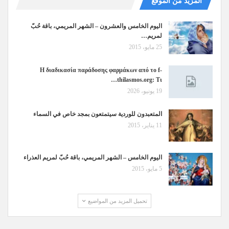
المزيد من الموقع
اليوم الخامس والعشرون – الشهر المريمي، باقة حُبّ
لمريم…
25 مايو، 2015
Η διαδικασία παράδοσης φαρμάκων από το f-
thilasmos.org: Τι…
19 يونيو، 2026
المتعبدون للوردية سيتمتعون بمجد خاص في السماء
11 يناير، 2015
اليوم الخامس – الشهر المريمي، باقة حُبّ لمريم العذراء
5 مايو، 2015
تحميل المزيد من المواضيع