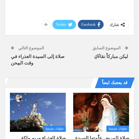
Twitter
Facebook
شارك
الموضوع السابق
الموضوع التالي
ليكن مباركاً نقاءُكِ
صلاة إلى السيدة العذراء في
وقت المِحن
قد يعجبك ايضاً
صلوات مريمية
صلوات مريمية
صلاة للمريض علّمتها السيدة
صلاة للعذراء مريم ملكة