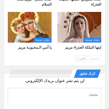
العذراء
السلام
صلوات مريمية
صلوات مريمية
ايتها الملكة العذراء مريم
يا أمي الـمحبوبـة مريم
السابق
التالي
اترك تعليق
لن يتم نشر عنوان بريدك الإلكتروني.