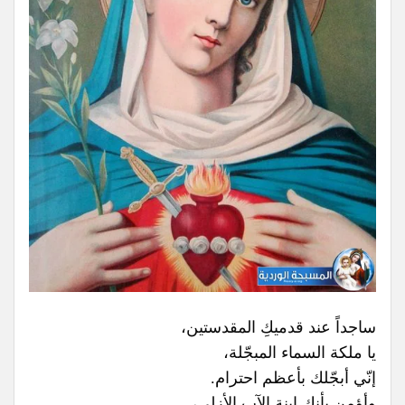
ساجداً عند قدميكِ المقدستين،
يا ملكة السماء المبجّلة،
إنّي أبجّلك بأعظم احترام.
وأؤمن بأنك ابنة الآب الأزلي،