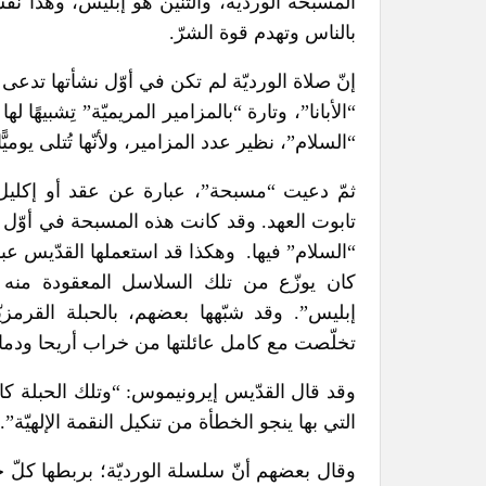
المسبحة الورديّة، والتنين هو إبليس، وهذا نف
بالناس وتهدم قوة الشرّ.
إنّ صلاة الورديّة لم تكن في أوّل نشأتها تدعى 
“الأبانا”، وتارة “بالمزامير المريميّة” تِشبيهًا
“السلام”، نظير عدد المزامير، ولأنّها تُتلى يوميّ
ثمّ دعيت “مسبحة”، عبارة عن عقد أو إكلي
تابوت العهد. وقد كانت هذه المسبحة في أوّل أم
“السلام” فيها.
وهكذا قد استعملها القدّيس عبد
كان يوزّع من تلك السلاسل المعقودة منه عق
إبليس”. وقد شبّهها بعضهم، بالحبلة القرمزيّ
تخلّصت مع كامل عائلتها من خراب أريحا ودمار
وقد قال القدّيس إيرونيموس: “وتلك الحبلة كانت
التي بها ينجو الخطأة من تنكيل النقمة الإلهيّة”.
وقال بعضهم أنّ سلسلة الورديّة؛ بربطها كلّ حب