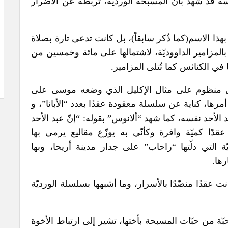
سه قد شهد بأنّ المسبحة الورديّة، تربطه عن الأضرار
بهذا الاسم(كما ذُكر سابقاً)، بل كانت تدعى تارة بصلاة
 لها بالمزامير الداووديّة، لاشتمالها على مائة وخمسين من
ًا في الكنائس كما تُتلى المزامير.
ل منظوم على مثال الإكليل الذي وضعه موسى على
رها، كناية عن سلسلة معقودة عقدًا بعدد “الأبانا”، و
 الأحد نفسه، كما شهد “ألانوس” بقوله: “إنّ عبد الأحد
دًا كميّة وافرة وكأنّي به يوزّع مقاليع يرمي بها
ة التي دلّتها “راحاب” على جدار مدينة أريحا، وبها
ها.
 عقدًا منضّدًا بالأسرار، وما أشبهها بسلسلة الورديّة
ّة من حبّات المسبحة بأختها، تشير إلى ارتباط الأخوة