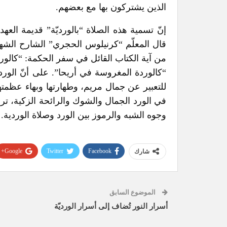
الذين يشتركون بها مع بعضهم.
إنّ تسمية هذه الصلاة “بالورديّة” قديمة العه
قال المعلّم “كرنيلوس الحجري” الشارح الشهير ل
من آية الكتاب القائل في سفر الحكمة: “كالو
“كالوردة المغروسة في أريحا”.
على أنّ الورد
للتعبير عن جمال مريم، وطهارتها وبهاء عظمتها،
في الورد الجمال والشوك والرائحة الزكية، تر
وجوه الشبه والرموز بين الورد وصلاة الوردية.
Google+
Twitter
Facebook
شارك
الموضوع السابق
أسرار النور تُضاف إلى أسرار الورديّة