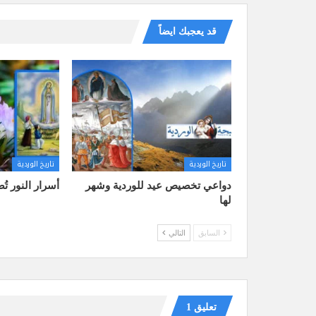
قد يعجبك ايضاً
تاريخ الوردية
تاريخ الوردية
دواعي تخصيص عيد للوردية وشهر
أسرار النور تُ
لها
السابق
التالي
تعليق 1